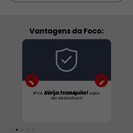
Vantagens da Foco:
Dirija tranquilo!
S
IPVA e DPVAT inclusos no valor
Cus
da assinatura!
ação
r um