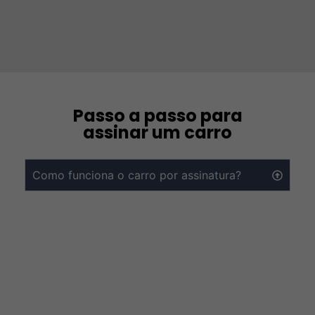
Passo a passo para
assinar um carro
Como funciona o carro por assinatura?
Você escolhe um modelo e o tempo que quer
ficar com o carro (a partir de 12 meses) e
quantos KMs deseja rodar por mês (1.000 a
3.000). Depois você recebe o veículo pronto!
Com documentação, manutenção preventiva
e proteção inclusas no contrato, só se
preocupa com as mensalidades e com o
abastecimento do carro.