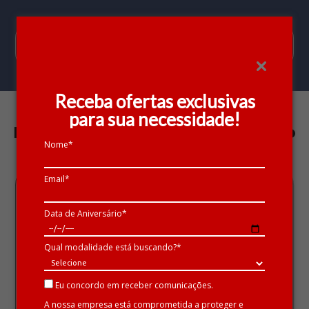
Receba ofertas exclusivas
para sua necessidade!
Envie sua solicitação preenchendo o
formulário abaixo:
Nome*
Email*
HB20 1.0 T-GDI COMFORT
PLUS AT 2025
A partir de:
Data de Aniversário*
R$
2.079,00
/mês
Qual modalidade está buscando?*
Nome
Eu concordo em receber comunicações.
A nossa empresa está comprometida a proteger e
E-mail