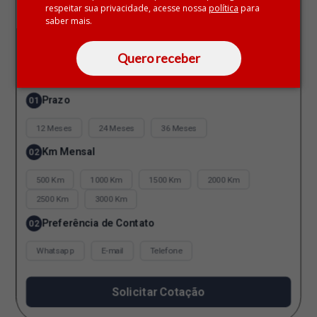
respeitar sua privacidade, acesse nossa
política
para
saber mais.
DDD + Telefone
Quero receber
Prazo
01
12 Meses
24 Meses
36 Meses
Km Mensal
02
500 Km
1000 Km
1500 Km
2000 Km
2500 Km
3000 Km
Preferência de Contato
02
Whatsapp
E-mail
Telefone
Solicitar Cotação